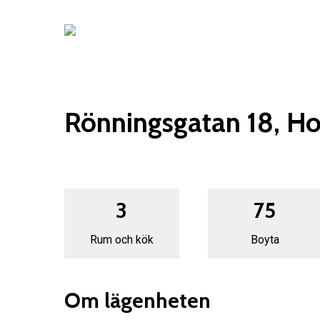
Skip
to
main
content
Rönningsgatan 18, Ho
3
75
Rum och kök
Boyta
Om lägenheten