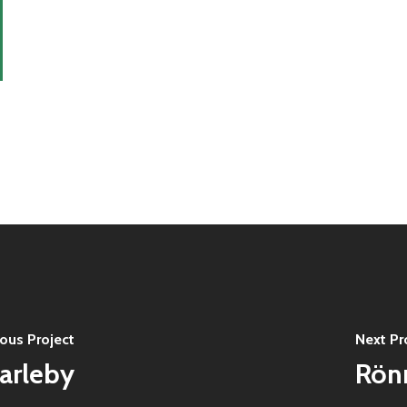
ious Project
Next Pr
arleby
Rönn