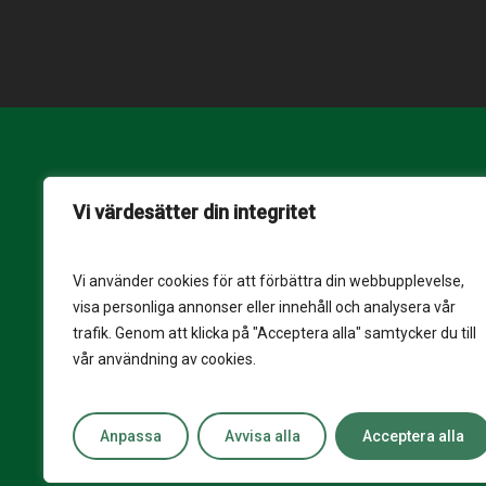
Copyright © Skälön Fastigheter
Vi värdesätter din integritet
Alla rättigheter reserverade.
Producerat av
Anderberg Media
Vi använder cookies för att förbättra din webbupplevelse,
visa personliga annonser eller innehåll och analysera vår
trafik. Genom att klicka på "Acceptera alla" samtycker du till
vår användning av cookies.
Anpassa
Avvisa alla
Acceptera alla